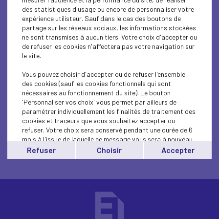
des statistiques d'usage ou encore de personnaliser votre
expérience utilisteur. Sauf dans le cas des boutons de
partage sur les réseaux sociaux, les informations stockées
Les résultats de votre recherche apparaitront
ne sont transmises à aucun tiers. Votre choix d'accepter ou
ici dès que vous aurez rempli le champ au
de refuser les cookies n'affectera pas votre navigation sur
le site.
dessus.
Vous pouvez choisir d'accepter ou de refuser l'ensemble
des cookies (sauf les cookies fonctionnels qui sont
nécessaires au fonctionnement du site). Le bouton
'Personnaliser vos choix' vous permet par ailleurs de
paramétrer individuellement les finalités de traitement des
cookies et traceurs que vous souhaitez accepter ou
refuser. Votre choix sera conservé pendant une durée de 6
mois à l'issue de laquelle ce message vous sera à nouveau
affiché..
Refuser
Choisir
Accepter
Vous pouvez modifier votre choix à tout moment en
cliquant sur le lien
'cookies'
en bas de page.