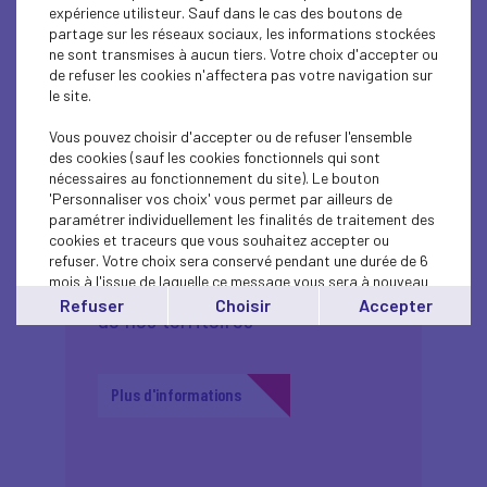
Plus d'informations
expérience utilisteur. Sauf dans le cas des boutons de
partage sur les réseaux sociaux, les informations stockées
ne sont transmises à aucun tiers. Votre choix d'accepter ou
de refuser les cookies n'affectera pas votre navigation sur
le site.
Vous pouvez choisir d'accepter ou de refuser l'ensemble
des cookies (sauf les cookies fonctionnels qui sont
26
nécessaires au fonctionnement du site). Le bouton
'Personnaliser vos choix' vous permet par ailleurs de
paramétrer individuellement les finalités de traitement des
Salon des savoir-faire
mars
cookies et traceurs que vous souhaitez accepter ou
2026
industriels : un débat
refuser. Votre choix sera conservé pendant une durée de 6
mois à l'issue de laquelle ce message vous sera à nouveau
pour penser l’avenir
affiché..
Refuser
Choisir
Accepter
de nos territoires
Vous pouvez modifier votre choix à tout moment en
cliquant sur le lien
'cookies'
en bas de page.
Plus d'informations