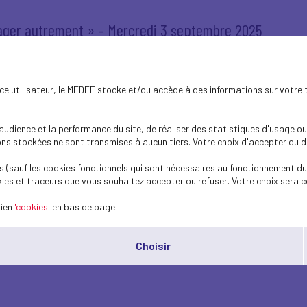
ngager autrement » – Mercredi 3 septembre 2025
ence utilisateur, le MEDEF stocke et/ou accède à des informations sur votre 
dience et la performance du site, de réaliser des statistiques d'usage ou 
ÉVÉNEMENT EFE
ACTU
DÉFENSE
s stockées ne sont transmises à aucun tiers. Votre choix d'accepter ou de 
 (sauf les cookies fonctionnels qui sont nécessaires au fonctionnement du 
ie, emploi
ies et traceurs que vous souhaitez accepter ou refuser. Votre choix sera c
lien
'cookies'
en bas de page.
Choisir