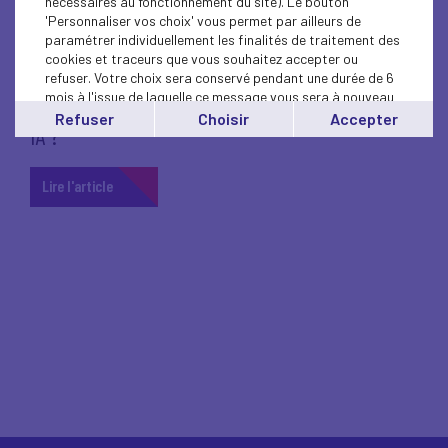
nécessaires au fonctionnement du site). Le bouton
'Personnaliser vos choix' vous permet par ailleurs de
paramétrer individuellement les finalités de traitement des
27 mars 2024
cookies et traceurs que vous souhaitez accepter ou
INTELLIGENCE ARTIFICIELLE
refuser. Votre choix sera conservé pendant une durée de 6
mois à l'issue de laquelle ce message vous sera à nouveau
Connaissez-vous la plateforme PERSPECTIVES
affiché..
Refuser
Choisir
Accepter
IA ?
Vous pouvez modifier votre choix à tout moment en
cliquant sur le lien
'cookies'
en bas de page.
Lire l'article