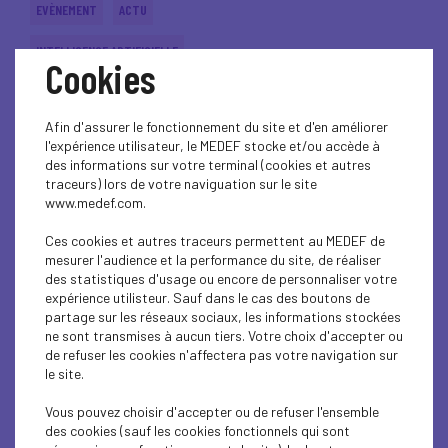
EVÈNEMENT
ACTU
INTELLIGENCE ARTIFICIELLE
Cookies
Tour de France de l'IA en Grand Est
Afin d'assurer le fonctionnement du site et d'en améliorer
l'expérience utilisateur, le MEDEF stocke et/ou accède à
Lire l'article
des informations sur votre terminal (cookies et autres
traceurs) lors de votre naviguation sur le site
www.medef.com.
Ces cookies et autres traceurs permettent au MEDEF de
4 octobre 2024
EVÈNEMENT
ACTU
mesurer l'audience et la performance du site, de réaliser
des statistiques d'usage ou encore de personnaliser votre
expérience utilisteur. Sauf dans le cas des boutons de
INTELLIGENCE ARTIFICIELLE
partage sur les réseaux sociaux, les informations stockées
ne sont transmises à aucun tiers. Votre choix d'accepter ou
Tour de France de l'IA à Troyes & à Nancy
de refuser les cookies n'affectera pas votre navigation sur
le site.
Lire l'article
Vous pouvez choisir d'accepter ou de refuser l'ensemble
des cookies (sauf les cookies fonctionnels qui sont